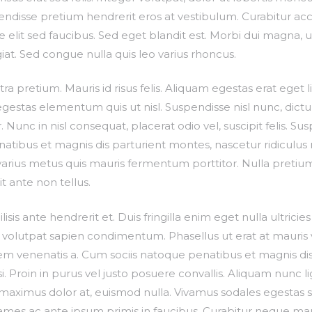
uspendisse pretium hendrerit eros at vestibulum. Curabitur acc
lit sed faucibus. Sed eget blandit est. Morbi dui magna, ult
giat. Sed congue nulla quis leo varius rhoncus.
a pretium. Mauris id risus felis. Aliquam egestas erat eget li
egestas elementum quis ut nisl. Suspendisse nisl nunc, dictu
unc in nisl consequat, placerat odio vel, suscipit felis. Sus
natibus et magnis dis parturient montes, nascetur ridiculus
varius metus quis mauris fermentum porttitor. Nulla pretium,
t ante non tellus.
is ante hendrerit et. Duis fringilla enim eget nulla ultricies
ac volutpat sapien condimentum. Phasellus ut erat at mauris
orem venenatis a. Cum sociis natoque penatibus et magnis di
i. Proin in purus vel justo posuere convallis. Aliquam nunc li
, maximus dolor at, euismod nulla. Vivamus sodales egestas 
ames ac ante ipsum primis in faucibus. Curabitur neque mauri