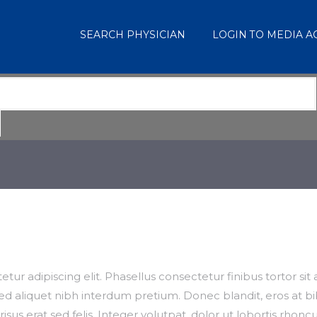
SEARCH PHYSICIAN
LOGIN TO MEDIA 
tur adipiscing elit. Phasellus consectetur finibus tortor s
, sed aliquet nibh interdum pretium. Donec blandit, eros a
isus erat sed felis. Integer volutpat, dolor ut lobortis rhon