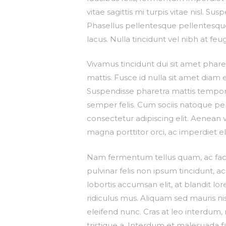
vitae sagittis mi turpis vitae nisl. S
Phasellus pellentesque pellentesque e
lacus. Nulla tincidunt vel nibh at feu
Vivamus tincidunt dui sit amet pharetr
mattis. Fusce id nulla sit amet diam 
Suspendisse pharetra mattis tempor. N
semper felis. Cum sociis natoque pe
consectetur adipiscing elit. Aenean 
magna porttitor orci, ac imperdiet eli
Nam fermentum tellus quam, ac facilis
pulvinar felis non ipsum tincidunt, 
lobortis accumsan elit, at blandit l
ridiculus mus. Aliquam sed mauris nis
eleifend nunc. Cras at leo interdum
tristique a. Interdum et malesuada f