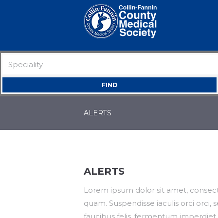
ALERTS
ALERTS
Lorem ipsum dolor sit amet, consecte
quam. Suspendisse iaculis orci orci
faucibus felis, fermentum imperdiet r