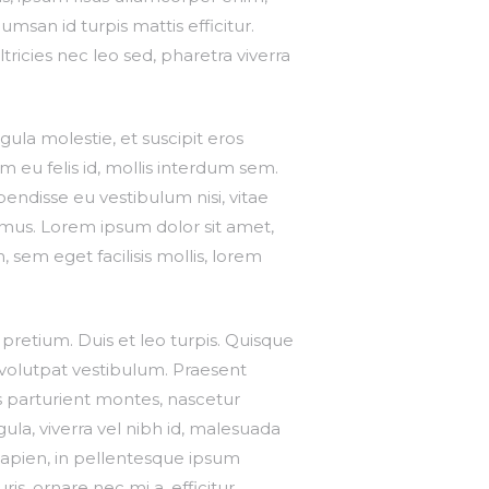
umsan id turpis mattis efficitur.
ricies nec leo sed, pharetra viverra
gula molestie, et suscipit eros
m eu felis id, mollis interdum sem.
pendisse eu vestibulum nisi, vitae
 mus. Lorem ipsum dolor sit amet,
 sem eget facilisis mollis, lorem
 pretium. Duis et leo turpis. Quisque
 volutpat vestibulum. Praesent
s parturient montes, nascetur
gula, viverra vel nibh id, malesuada
sapien, in pellentesque ipsum
s, ornare nec mi a, efficitur