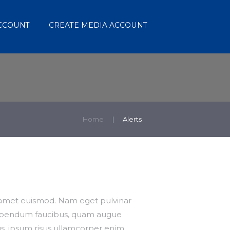
ACCOUNT
CREATE MEDIA ACCOUNT
Home
Alerts
it amet euismod. Nam eget pulvinar
t bibendum faucibus, quam augue
cus, ipsum risus ullamcorper enim,